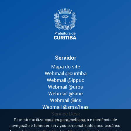
Servidor
Mapa do site
Webmail @curitiba
Webmail @ippuc
Webmail @urbs
Webmail @sme
Webmail @ics
Webmail @sms/feas
Service Desk
Este site utiliza cookies para melhorar a experiência de
Novo Service Desk
navegação e fornecer serviços personalizados aos usuários.