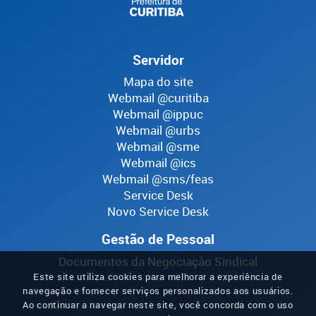
Servidor
Mapa do site
Webmail @curitiba
Webmail @ippuc
Webmail @urbs
Webmail @sme
Webmail @ics
Webmail @sms/feas
Service Desk
Novo Service Desk
Gestão de Pessoal
Documentos da Negociação Sindical
Este site utiliza cookies para melhorar a experiência de
navegação e fornecer serviços personalizados aos usuários.
Ao continuar a navegar neste site, você concorda com o uso