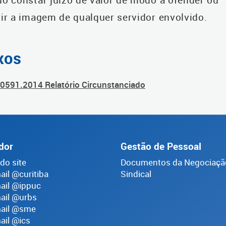
ir a imagem de qualquer servidor envolvido.
xos
0591.2014 Relatório Circunstanciado
dor
Gestão de Pessoal
do site
Documentos da Negociaçã
il @curitiba
Sindical
il @ippuc
il @urbs
ail @sme
il @ics