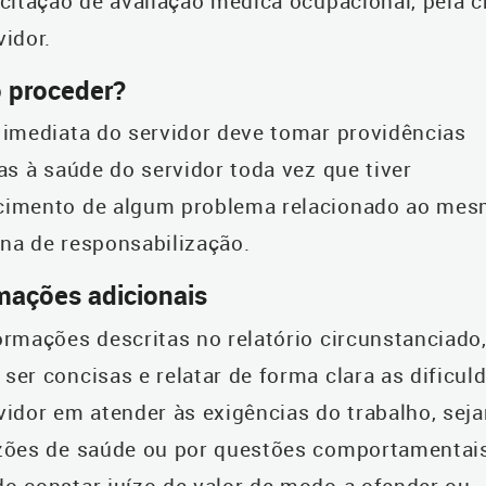
icitação de avaliação médica ocupacional, pela c
vidor.
 proceder?
 imediata do servidor deve tomar providências
vas à saúde do servidor toda vez que tiver
cimento de algum problema relacionado ao mes
na de responsabilização.
mações adicionais
ormações descritas no relatório circunstanciado
ser concisas e relatar de forma clara as dificul
vidor em atender às exigências do trabalho, sej
zões de saúde ou por questões comportamentais
o constar juízo de valor de modo a ofender ou