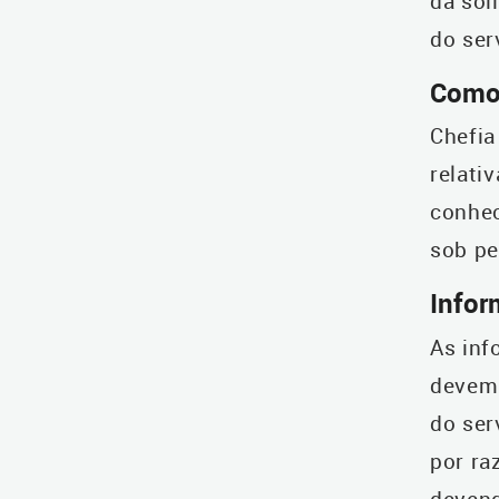
da sol
do ser
Como
Chefia
relati
conhe
sob pe
Infor
As inf
devem 
do ser
por ra
devend