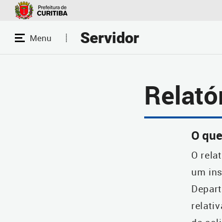
Servidor
Relató
O que
O rela
um ins
Depart
relati