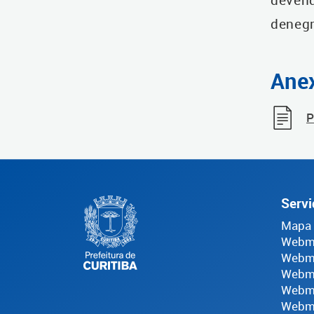
denegr
Ane
P
Servi
Mapa 
Webma
Webma
Webma
Webm
Webma