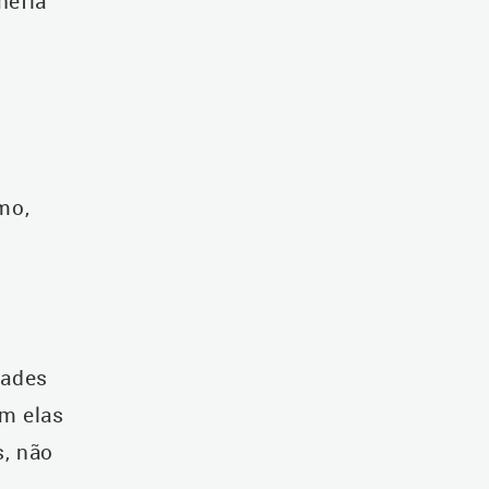
hefia
mo,
,
dades
am elas
, não