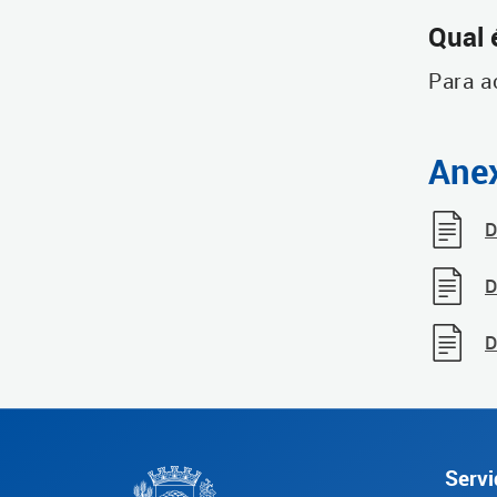
Qual 
Para a
Ane
D
D
D
Servi