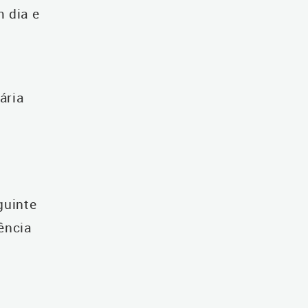
m dia e
ária
guinte
ência