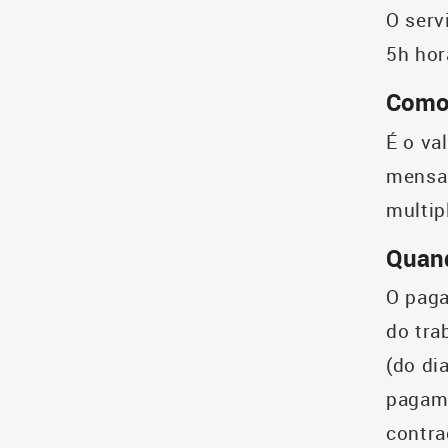
O serv
5h hor
Como 
É o va
mensal
multip
Quand
O paga
do tra
(do di
pagame
contra