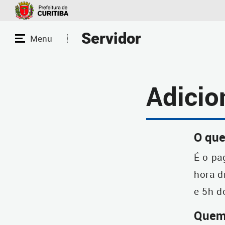
Servidor
Adicio
O que
É o pa
hora d
e 5h d
Quem 