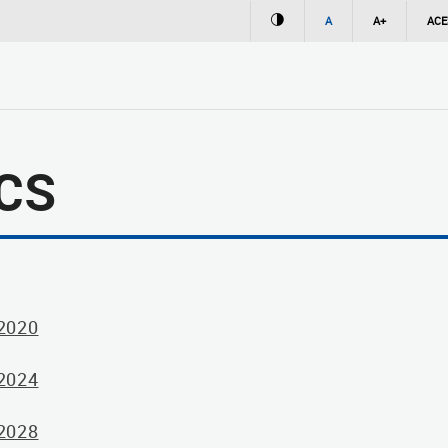
A
A+
ACE
CS
 2020
 2024
 2028